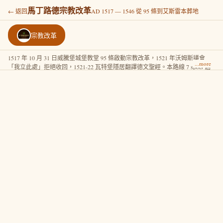
馬丁路德宗教改革
← 返回
AD 1517 — 1546 從 95 條到艾斯雷本葬地
宗教改革
1517 年 10 月 31 日威騰堡城堡教堂 95 條啟動宗教改革，1521 年沃姆斯議會
「我立此處」拒絕收回，1521-22 瓦特堡隱居翻譯德文聖經。本路線 7 spots 涵
蓋路德 29 年改革生涯，從威騰堡到艾斯雷本葬地。