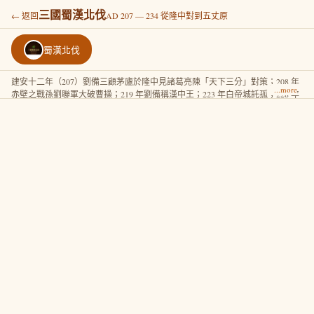
三國蜀漢北伐
← 返回
AD 207 — 234 從隆中對到五丈原
蜀漢北伐
建安十二年（207）劉備三顧茅廬於隆中見諸葛亮陳「天下三分」對策；208 年
赤壁之戰孫劉聯軍大破曹操；219 年劉備稱漢中王；223 年白帝城託孤；228 年
諸葛亮揮淚斬馬謖；234 年諸葛亮卒於五丈原五次北伐途中。本路線採陳壽
《三國志》主線，沿蜀漢核心 6 spots 涵蓋 27 年「鞠躬盡瘁，死而後已」之
軌。