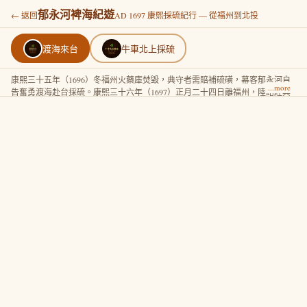
郁永河裨海紀遊
← 返回
AD 1697 康熙採硫紀行 — 從福州到北投
渡海來台
牛車北上採硫
康熙三十五年（1696）冬福州火藥庫焚毀，典守者需賠補硫磺，幕客郁永河自
告奮勇渡海赴台採硫。康熙三十六年（1697）正月二十四日離福州，陸路經興
化、泉州至廈門候船，放洋過澎湖，二月二十五日鹿耳門「買小舟登岸」，於
府城停留備辦煉硫工料。《裨海紀遊》卷上詳記黑水溝驚航，是清初渡台海道
最重要的第一手紀錄。