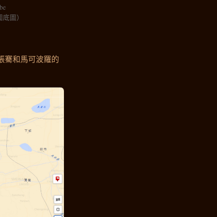
be
圖底圖）
，張騫和馬可波羅的