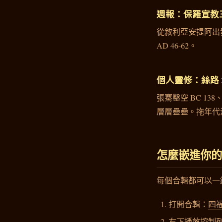
週報：保羅宣教
從敘利亞安提阿出發
AD 46-62。
個人靈修：絲路 2
張騫鑿空 BC 13
層層疊疊。拖年代
怎麼嵌進你的網
每個合輯都可以一鍵複
打開合輯：
四
右下播放控制