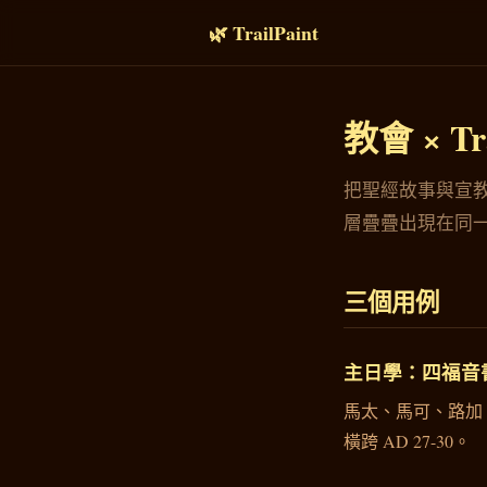
🌿 TrailPaint
教會 × Tra
把聖經故事與宣教
層疊疊出現在同
三個用例
主日學：四福音
馬太、馬可、路加
橫跨 AD 27-30。