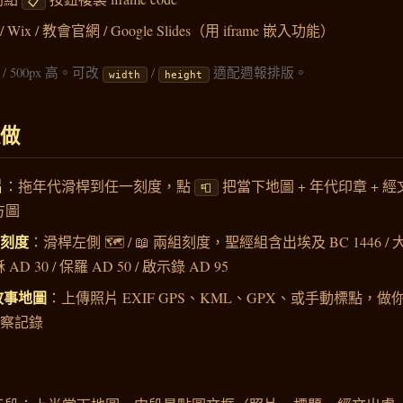
📋
 / Wix / 教會官網 / Google Slides（用 iframe 嵌入功能）
/ 500px 高。可改
/
適配週報排版。
width
height
做
片
：拖年代滑桿到任一刻度，點
把當下地圖 + 年代印章 + 
📮
 方圖
經刻度
：滑桿左側 🗺️ / 📖 兩組刻度，聖經組含出埃及 BC 1446 / 大衛
穌 AD 30 / 保羅 AD 50 / 啟示錄 AD 95
故事地圖
：上傳照片 EXIF GPS、KML、GPX、或手動標點，做你
考察記錄