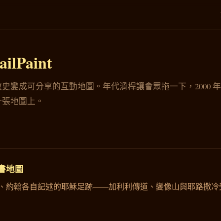
ilPaint
史變成可分享的互動地圖。年代滑桿讓會眾拖一下，2000 
一張地圖上。
書地圖
、約翰各自記述的耶穌足跡——加利利傳道、變像山與耶路撒冷受