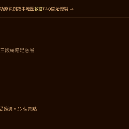
功能
範例
故事地圖
教會
FAQ
開始繪製 →
年三段絲路足跡層
難週。33 個景點