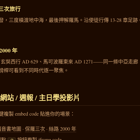
三次旅行
，三度橫渡地中海，最後押解羅馬。沿使徒行傳 13-28 章足跡。
000 年
8、玄奘西行 AD 629、馬可波羅東來 AD 1271——同一條中亞走廊
滑桿可看到不同時代逐一聚焦。
站 / 週報 / 主日學投影片
製 embed code 貼進你的場景：
福音書地圖
·
保羅三次
·
絲路 2000 年
列點
按鈕複製 iframe code