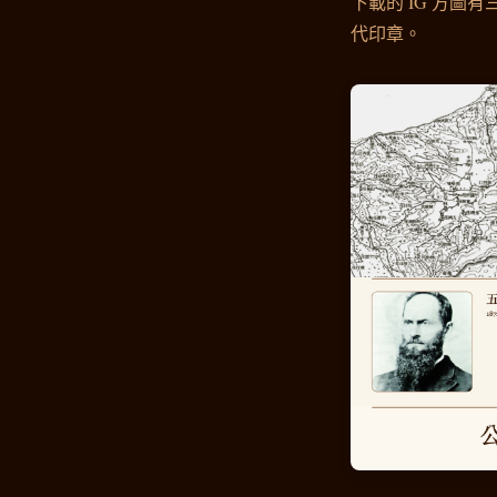
下載的 IG 方圖
代印章。