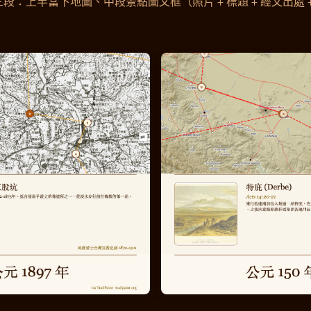
有三段：上半當下地圖、中段景點圖文框（照片 + 標題 + 經文出處 