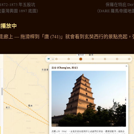
1872-1873 年五股坑
保羅在特庇 Der
臺灣輿圖 1897 底圖）
（DARE 羅馬帝國地
合輯播放中
廊上 — 拖滑桿到「唐 (741)」就會看到玄奘西行的景點亮起