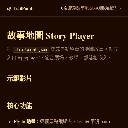
🌿 TrailPaint
功能
範例
故事地圖
FAQ
開始繪製 →
故事地圖 Story Player
把
變成自動導覽的地圖故事。獨立
.trailpaint.json
入口
/app/player/
，適合展場、教學、部落格嵌入。
示範影片
核心功能
Fly-to 動畫
：逐個景點飛過去，Leaflet 平滑 pan +