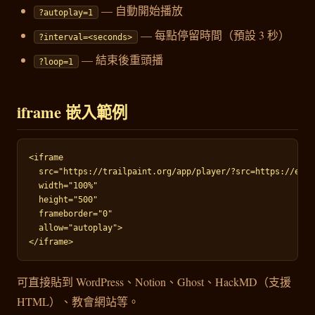
— 自動開始播放
?autoplay=1
— 每點停留時間（預設 3 秒）
?interval=<seconds>
— 結束後重頭播
?loop=1
iframe 嵌入範例
<iframe

  src="https://trailpaint.org/app/player/?src=https://exam
  width="100%"

  height="500"

  frameborder="0"

  allow="autoplay">

</iframe>
可直接貼到 WordPress、Notion、Ghost、HackMD（支援
HTML）、教會網站等。